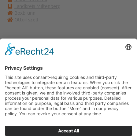
Landkreis Miltenberg
Boxbrunn
Ottorfszell
Kontakt:
Stefan Walter | Schrahmühle 2 |63931 Kirchzell
Tel: 09373/902427 | E-Mail:
info(at)watterbach(dot)de
Watterbach bei Facebook: