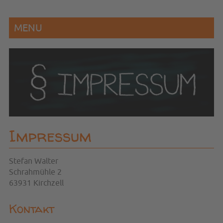
MENU
Impressum
Stefan Walter
Schrahmühle 2
63931 Kirchzell
Kontakt