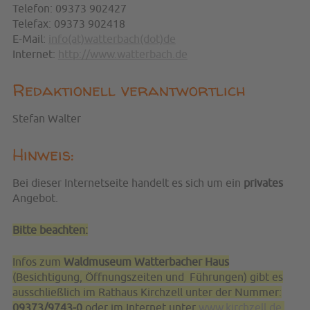
Telefon: 09373 902427
Telefax: 09373 902418
E-Mail:
info(at)watterbach(dot)de
Internet:
http://www.watterbach.de
Redaktionell verantwortlich
Stefan Walter
Hinweis:
Bei dieser Internetseite handelt es sich um ein
privates
Angebot.
B
itte beachten:
Infos zum
Waldmuseum Watterbacher Haus
(Besichtigung, Öffnungszeiten und Führungen) gibt es
ausschließlich im Rathaus Kirchzell unter der Nummer:
09373/9743-0
oder im Internet unter
www.kirchzell.de
.