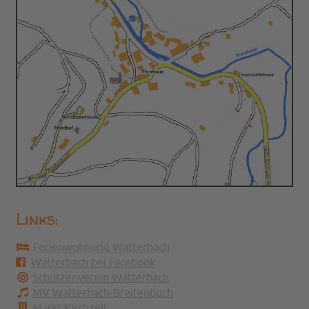
Links:
Ferienwohnung Watterbach
Watterbach bei Facebook
Schützenverein Watterbach
MV Watterbach-Breitenbuch
Markt Kirchzell